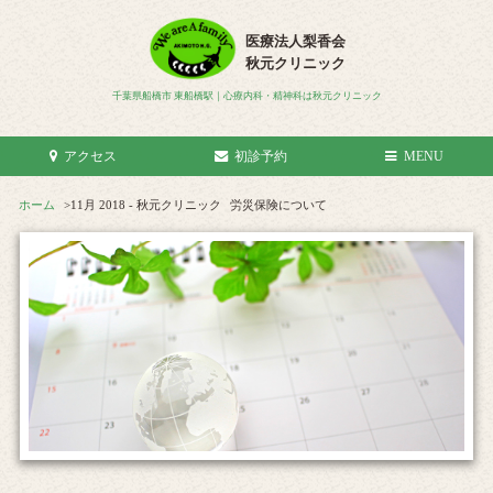
医療法人梨香会
秋元クリニック
千葉県船橋市 東船橋駅｜心療内科・精神科は秋元クリニック
アクセス
初診予約
MENU
ホーム
>
11月 2018 - 秋元クリニック
労災保険について