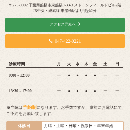
〒273-0002 千葉県船橋市東船橋3-33-3 ストーンフィールドビル2階
JR中央・総武線 東船橋駅より徒歩2分
アクセス詳細へ
047-422-0221
診療時間
月
火
水
木
金
土
日
9:00 - 12:00
ー
●
●
●
●
ー
ー
13:30 - 17:00
ー
●
●
●
●
ー
ー
予約制
※当院は
になります。お手数ですが、事前にお電話にて
ご予約をお願い致します。
休診日
月曜・土曜・日曜・祝祭日・年末年始